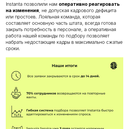
Instanta позволили нам
оперативно реагировать
на изменения
, не допуская кадрового дефицита
или простоев. Лояльная команда, которая
составляет основную часть штата, всегда готова
закрыть потребность в персонале, а оперативная
работа нашей команды по подбору позволяет
набрать недостающие кадры в максимально сжатые
сроки.
пуск, легко масштабировать
у
ть и низкая текучка
номии на инфраструктуре