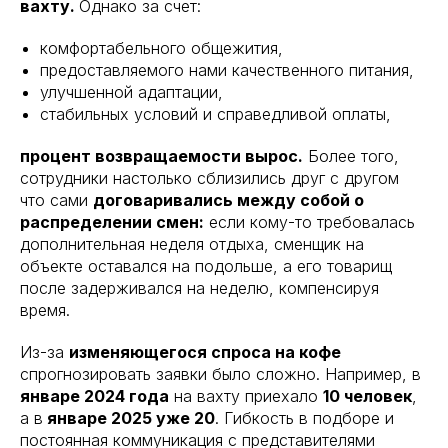
вахту.
Однако за счет:
комфортабельного общежития,
предоставляемого нами качественного питания,
улучшенной адаптации,
стабильных условий и справедливой оплаты,
процент возвращаемости вырос.
Более того,
сотрудники настолько сблизились друг с другом
что сами
договаривались между собой о
пуск, легко масштабировать
распределении смен:
если кому-то требовалась
у
дополнительная неделя отдыха, сменщик на
ть и низкая текучка
объекте оставался на подольше, а его товарищ
номии на инфраструктуре
после задерживался на неделю, компенсируя
время.
Из-за
изменяющегося спроса на кофе
спрогнозировать заявки было сложно. Например, в
январе 2024 года
на вахту приехало
10 человек
,
а в
январе 2025 уже 20
. Гибкость в подборе и
постоянная коммуникация с представителями