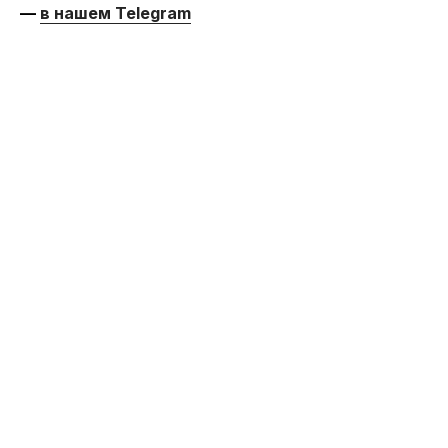
—
в нашем Telegram
Мы пишем о главном.
Подпишитесь и держите руку
на пульсе
Всё о рынке труда, подборе кадров и