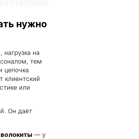
вать нужно
, нагрузка на
рсоналом, тем
и цепочка
ет клиентский
истике или
й. Он даёт
 волокиты
— у