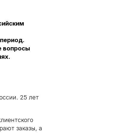
сийским
 период.
е вопросы
лях.
ссии. 25 лет
клиентского
рают заказы, а