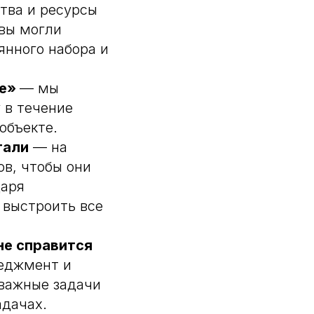
ства и ресурсы
 вы могли
янного набора и
те»
— мы
 в течение
объекте.
тали
— на
в, чтобы они
даря
 выстроить все
не справится
неджмент и
 важные задачи
адачах.