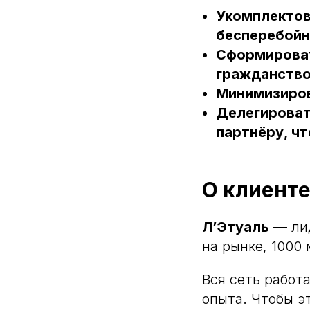
Укомплектов
бесперебойн
Сформироват
гражданств
Минимизиров
Делегироват
партнёру, ч
О клиент
Л’Этуаль
— лид
на рынке, 1000
Вся сеть работ
опыта. Чтобы эт