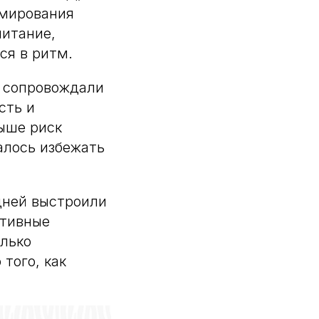
рмирования
питание,
ся в ритм.
ы сопровождали
сть и
выше риск
алось избежать
дней выстроили
ативные
олько
того, как