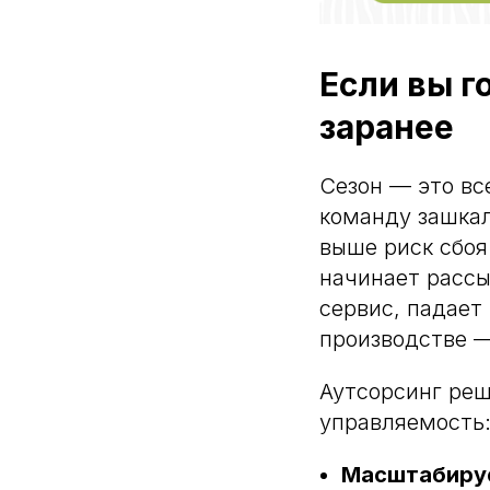
Если вы г
заранее
Сезон — это вс
команду зашкал
выше риск сбоя
начинает рассы
сервис, падает
производстве —
Аутсорсинг реш
управляемость
запуск, легко масштабировать
Масштабируе
зку