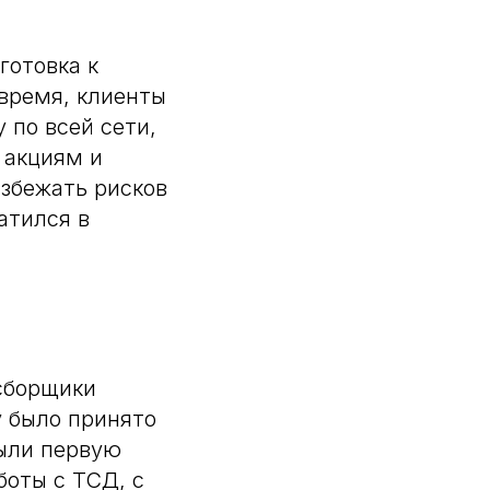
готовка к
овремя, клиенты
 по всей сети,
 акциям и
збежать рисков
атился в
сборщики
у было принято
рыли первую
боты с ТСД, с