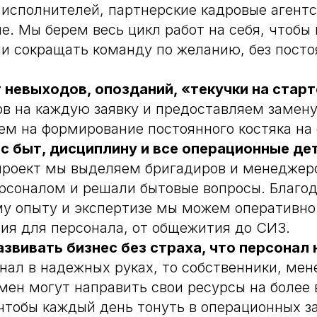
а исполнителей, партнерские кадровые агент
е. Мы берем весь цикл работ на себя, чтобы
и сокращать команду по желанию, без посто
 невыходов, опозданий, «текучки на стар
в на каждую заявку и предоставляем замену
аем на формирование постоянного костяка на 
ас быт, дисциплину и все операционные де
роект мы выделяем бригадиров и менеджеро
рсоналом и решали бытовые вопросы. Благо
у опыту и экспертизе мы можем оперативно
ия для персонала, от общежития до СИЗ.
звивать бизнес без страха, что персонал 
нал в надежных руках, то собственники, ме
мен могут направить свои ресурсы на более
 чтобы каждый день тонуть в операционных з