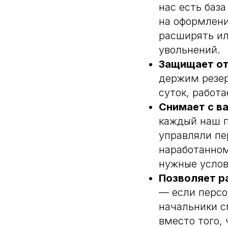
сть и низкая текучка
нас есть баз
кономии на инфраструктуре
на оформлени
расширять ил
увольнений.
Защищает от
держим резер
суток, работ
Снимает с в
каждый наш п
управляли пе
наработанном
нужные услов
Позволяет ра
— если персо
начальники с
вместо того,