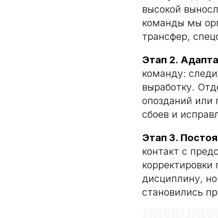
высокой вынос
команды мы орг
трансфер, спец
Этап 2. Адапт
команду: следи
выработку. Отд
опозданий или 
сбоев и исправ
Этап 3. Посто
контакт с пред
корректировки 
дисциплину, но
становились п