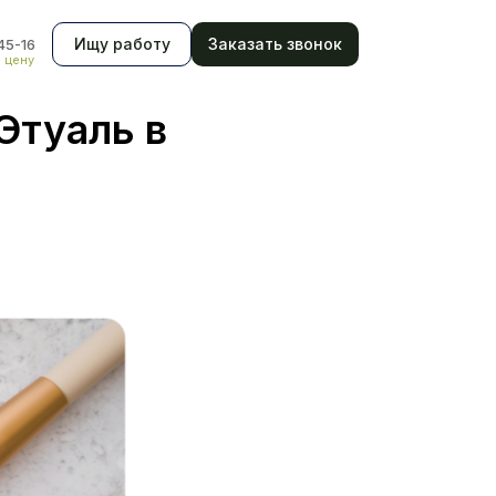
Ищу работу
Заказать звонок
45-16
ь цену
Этуаль в